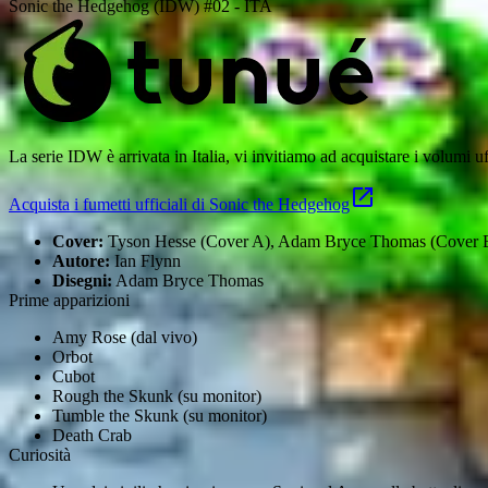
Sonic the Hedgehog (IDW) #02 - ITA
La serie IDW è arrivata in Italia, vi invitiamo ad acquistare i volumi u
Acquista i fumetti ufficiali di Sonic the Hedgehog
Cover:
Tyson Hesse (Cover A), Adam Bryce Thomas (Cover B), 
Autore:
Ian Flynn
Disegni:
Adam Bryce Thomas
Prime apparizioni
Amy Rose (dal vivo)
Orbot
Cubot
Rough the Skunk (su monitor)
Tumble the Skunk (su monitor)
Death Crab
Curiosità