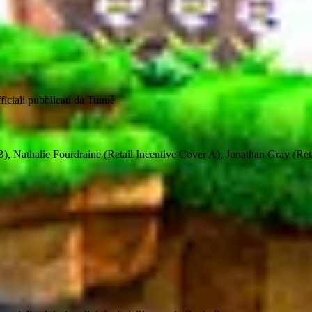
fficiali pubblicati da Tunuè
Nathalie Fourdraine (Retail Incentive Cover A), Jonathan Gray (Reta