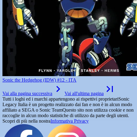
Sonic the Hedgehog (IDW) #12 - ITA
Vai alla pagina successiva
Vai all'ultima pagina
Tutti i loghi ed i marchi appartengono ai rispettivi proprietari
Sonic
Legacy Italia è un progetto realizzato dai fan e non è in alcun modo
affiliato a SEGA o Sonic Team
Questo sito non utilizza cookie e non
raccoglie in alcun modo statistiche di utilizzo da parte degli utenti.
Scopri di più nella nostra
Informativa Privacy