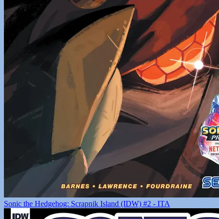
Sonic the Hedgehog: Scrapnik Island (IDW) #2 - ITA