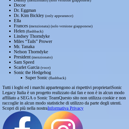
(menzionato)
(solo versione giapponese)
Decoe
Dr. Eggman
Dr. Kim Bickley
(only appearance)
Ella
Frances
(menzionata)
(solo versione giapponese)
Helen
(flashback)
Lindsey Thorndyke
Miles “Tails” Prower
Mr. Tanaka
Nelson Thorndyke
President
(menzionato)
Sam Speed
Scarlet Garcia
(voce)
Sonic the Hedgehog
Super Sonic
(flashback)
Tutti i loghi ed i marchi appartengono ai rispettivi proprietari
Sonic
Legacy Italia è un progetto realizzato dai fan e non è in alcun modo
affiliato a SEGA o Sonic Team
Questo sito non utilizza cookie e non
raccoglie in alcun modo statistiche di utilizzo da parte degli utenti.
Scopri di più nella nostra
Informativa Privacy