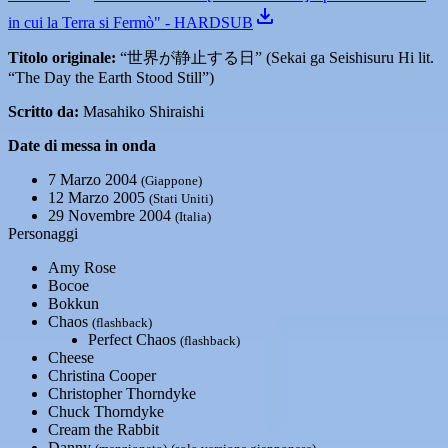
in cui la Terra si Fermò" - HARDSUB
Titolo originale:
“世界が静止する日” (Sekai ga Seishisuru Hi lit.
“The Day the Earth Stood Still”)
Scritto da:
Masahiko Shiraishi
Date di messa in onda
7 Marzo 2004
(Giappone)
12 Marzo 2005
(Stati Uniti)
29 Novembre 2004
(Italia)
Personaggi
Amy Rose
Bocoe
Bokkun
Chaos
(flashback)
Perfect Chaos
(flashback)
Cheese
Christina Cooper
Christopher Thorndyke
Chuck Thorndyke
Cream the Rabbit
Danny