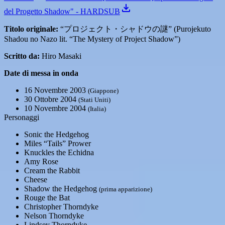
del Progetto Shadow" - HARDSUB
Titolo originale:
“プロジェクト・シャドウの謎” (Purojekuto
Shadou no Nazo lit. “The Mystery of Project Shadow”)
Scritto da:
Hiro Masaki
Date di messa in onda
16 Novembre 2003
(Giappone)
30 Ottobre 2004
(Stati Uniti)
10 Novembre 2004
(Italia)
Personaggi
Sonic the Hedgehog
Miles “Tails” Prower
Knuckles the Echidna
Amy Rose
Cream the Rabbit
Cheese
Shadow the Hedgehog
(prima apparizione)
Rouge the Bat
Christopher Thorndyke
Nelson Thorndyke
Lindsey Thorndyke