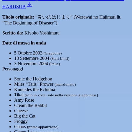
HARDSUB
Titolo originale:
“災いのはじまり” (Wazawai no Hajimari lit.
“The Beginning of Disaster”)
Scritto da:
Kiyoko Yoshimura
Date di messa in onda
5 Ottobre 2003
(Giappone)
18 Settembre 2004
(Stati Uniti)
3 Novembre 2004
(Italia)
Personaggi
Sonic the Hedgehog
Miles “Tails” Prower
(menzionato)
Knuckles the Echidna
Tikal
(solo in voce; solo nella versione giapponese)
Amy Rose
Cream the Rabbit
Cheese
Big the Cat
Froggy
Chaos
(prima apparizione)
Chaos 1