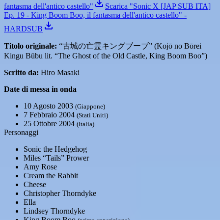
fantasma dell'antico castello"
Scarica "Sonic X [JAP SUB ITA]
Ep. 19 - King Boom Boo, il fantasma dell'antico castello" -
HARDSUB
Titolo originale:
“古城の亡霊キングブーブ” (Kojō no Bōrei
Kingu Būbu lit. “The Ghost of the Old Castle, King Boom Boo”)
Scritto da:
Hiro Masaki
Date di messa in onda
10 Agosto 2003
(Giappone)
7 Febbraio 2004
(Stati Uniti)
25 Ottobre 2004
(Italia)
Personaggi
Sonic the Hedgehog
Miles “Tails” Prower
Amy Rose
Cream the Rabbit
Cheese
Christopher Thorndyke
Ella
Lindsey Thorndyke
King Boom Boo