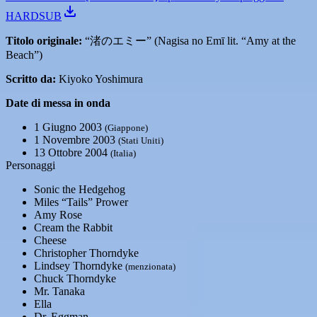
HARDSUB
Titolo originale:
“渚のエミー” (Nagisa no Emī lit. “Amy at the
Beach”)
Scritto da:
Kiyoko Yoshimura
Date di messa in onda
1 Giugno 2003
(Giappone)
1 Novembre 2003
(Stati Uniti)
13 Ottobre 2004
(Italia)
Personaggi
Sonic the Hedgehog
Miles “Tails” Prower
Amy Rose
Cream the Rabbit
Cheese
Christopher Thorndyke
Lindsey Thorndyke
(menzionata)
Chuck Thorndyke
Mr. Tanaka
Ella
Dr. Eggman