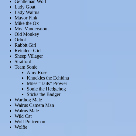
Gentleman Wolf
Lady Goat
Lady Walrus
Mayor Fink
Mike the Ox
Mrs. Vandersnout
Old Monkey
Orbot
Rabbit Girl
Reindeer Girl
Sheep Villager
Stratford
Team Sonic
Amy Rose
Knuckles the Echidna
Miles “Tails” Prower
Sonic the Hedgehog
Sticks the Badger
Warthog Male
Walrus Camera Man
Walrus Male
Wild Cat
Wolf Policeman
Wolfie