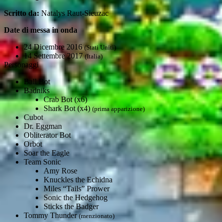
Scritto da:
Natalys Raut-Sieuzac
Date di messa in onda
24 Dicembre 2016
(Stati Uniti)
14 Settembre 2017
(Italia)
Personaggi
Ball Bot
Badniks
Crab Bot (x6)
Shark Bot (x4)
(prima apparizione)
Cubot
Dr. Eggman
Obliterator Bot
Orbot
Soar the Eagle
Team Sonic
Amy Rose
Knuckles the Echidna
Miles “Tails” Prower
Sonic the Hedgehog
Sticks the Badger
Tommy Thunder
(menzionato)