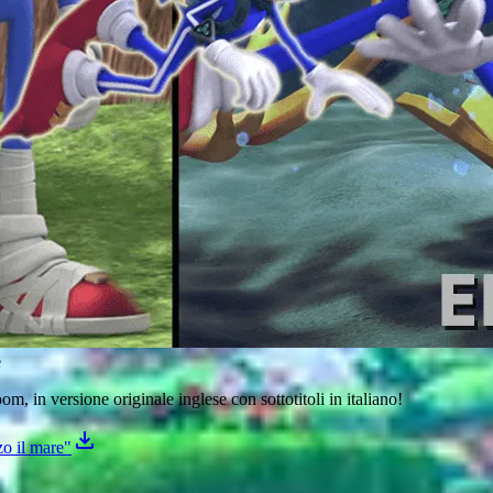
e
m, in versione originale inglese con sottotitoli in italiano!
zo il mare"