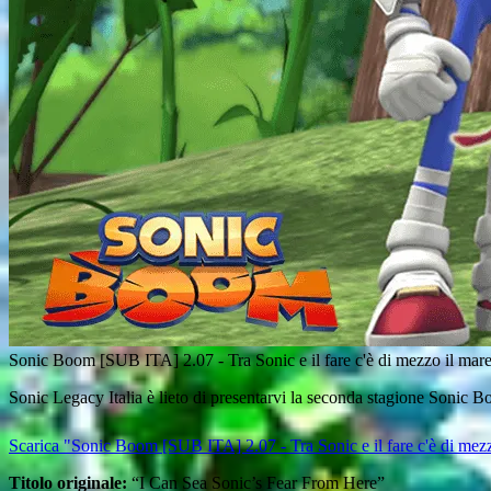
Sonic Boom [SUB ITA] 2.07 - Tra Sonic e il fare c'è di mezzo il mar
Sonic Legacy Italia è lieto di presentarvi la seconda stagione Sonic Boo
Scarica "Sonic Boom [SUB ITA] 2.07 - Tra Sonic e il fare c'è di mez
Titolo originale:
“I Can Sea Sonic’s Fear From Here”