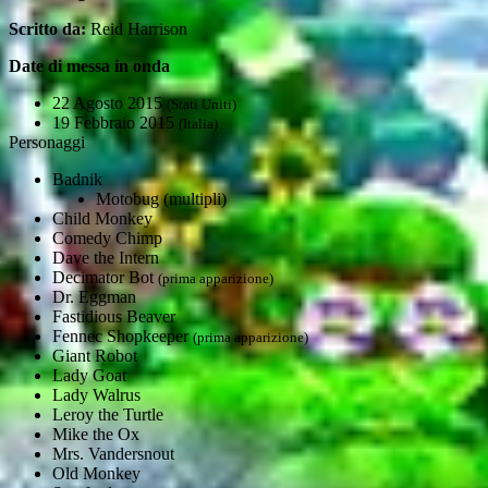
Scritto da:
Reid Harrison
Date di messa in onda
22 Agosto 2015
(Stati Uniti)
19 Febbraio 2015
(Italia)
Personaggi
Badnik
Motobug (multipli)
Child Monkey
Comedy Chimp
Dave the Intern
Decimator Bot
(prima apparizione)
Dr. Eggman
Fastidious Beaver
Fennec Shopkeeper
(prima apparizione)
Giant Robot
Lady Goat
Lady Walrus
Leroy the Turtle
Mike the Ox
Mrs. Vandersnout
Old Monkey