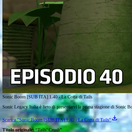
Sonic Boom [SUB ITA] 1.40 - La Cotta di Tails
Sonic Legacy Italia è lieto di presentarvi la prima stagione di Sonic Boo
Scarica "Sonic Boom [SUB ITA] 1.40 - La Cotta di Tails"
Titolo originale:
“Tails’ Crush”