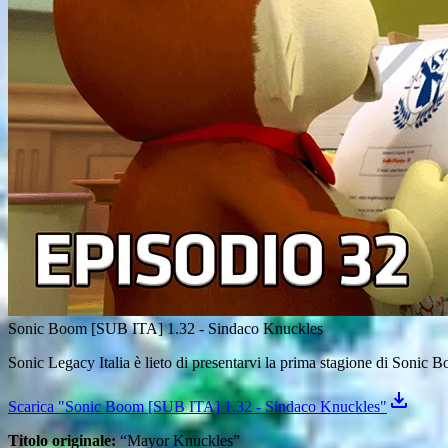
Sonic Boom [SUB ITA] 1.32 - Sindaco Knuckles
Sonic Legacy Italia è lieto di presentarvi la prima stagione di Sonic Boo
Scarica "Sonic Boom [SUB ITA] 1.32 - Sindaco Knuckles"
Titolo originale:
“Mayor Knuckles”