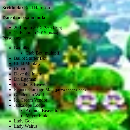
Scritto da:
Reid Harrison
Date di messa in onda
20 Luglio 2015
(Stati Uniti)
12 Febbraio 2015
(Italia)
Personaggi
Badniks
Crab Bot (multipli)
Ballot Stuffer Bot
Child Monkey
Cubot
Dave the Intern
Dr. Eggman
Fastidious Beaver
Fennec Garbage Man
(prima apparizione)
Gentleman Wolf
Ice Cream Vendor
Jackalope Lodge
Admiral Beaverton
Mayor Fink
Lady Goat
Lady Walrus