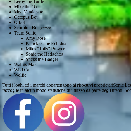
Leroy the Turtle
Mike the Ox
Mrs. Vandersnout
Octopus Bot
Orbot
Scorpion Bot
(cameo)
Team Sonic
Amy Rose
Knuckles the Echidna
Miles “Tails” Prower
Sonic the Hedgehog
Sticks the Badger
Walrus Male
Wild Cat
Wolfie
Tutti i loghi ed i marchi appartengono ai rispettivi proprietari
Sonic Leg
raccoglie in alcun modo statistiche di utilizzo da parte degli utenti. Sco